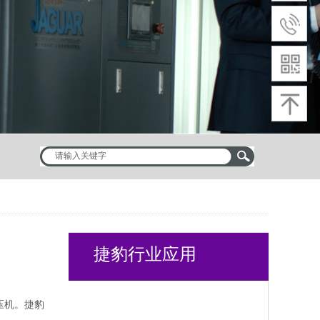
捷豹行业应用
压机。捷豹